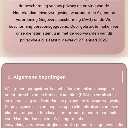
de bescherming van uw privacy en nalving van de
Nederlandse privacywetgeving, waaronder de Algemene
Verordening Gegevensbescherming (AVG) en de Wet
bescherming persoonsgegevens. Door gebruik te maken van
onze diensten stemt u in met de voorwaarden van dit
privacybeleid. Laatst bijgewerkt: 27 januari 2026.
1. Algemene bepalingen
Wij zijn een geregistreerde aanbieder van online kansspelen
onder toezicht van de Kansspelautoriteit (KSA) en verplicht tot
strikte naleving van Nederlandse privacy- en kansspelwetgeving.
Dit privacybeleid is van toepassing op alle gebruikers van onze
platform, ongeacht hun locatie, maar met bijzondere aandacht
voor Nederlandse spelers. Wij fungeren als
verwerkingsverantwoordelijke voor alle persoonlijke gegevens die